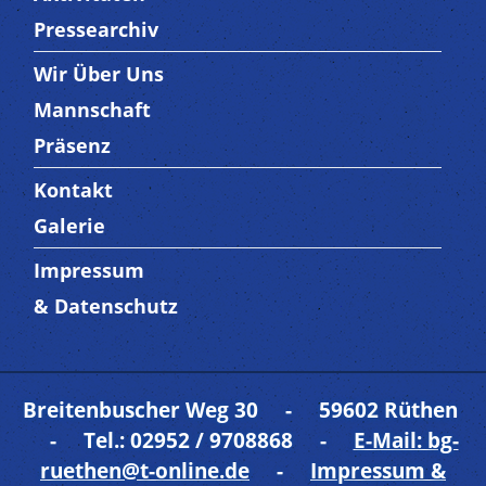
Pressearchiv
Wir Über Uns
Trenner3
Mannschaft
Präsenz
Kontakt
Trenner4
Galerie
Impressum
Trenner 5
& Datenschutz
Breitenbuscher Weg 30 - 59602 Rüthen
- Tel.: 02952 / 9708868 -
E-Mail: bg-
ruethen@t-online.de
-
Impressum &