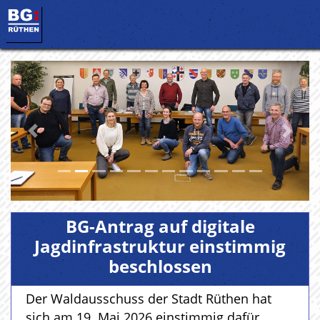
Vorherige
Nächs
BG-Antrag auf digitale
Jagdinfrastruktur einstimmig
beschlossen
Der Waldausschuss der Stadt Rüthen hat
sich am 19. Mai 2026 einstimmig dafür