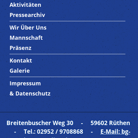
Aktivitäten
Pressearchiv
Wir Über Uns
Trenner3
Mannschaft
Präsenz
Kontakt
Trenner4
Galerie
Impressum
Trenner 5
& Datenschutz
Breitenbuscher Weg 30 - 59602 Rüthen
- Tel.: 02952 / 9708868 -
E-Mail: bg-