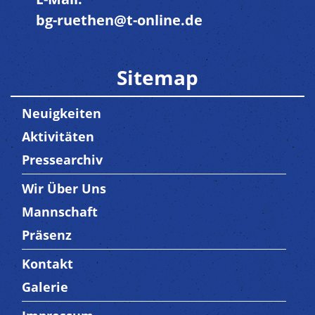
bg-ruethen@t-online.de
Sitemap
Neuigkeiten
Aktivitäten
Pressearchiv
Wir Über Uns
Trenner3
Mannschaft
Präsenz
Kontakt
Trenner4
Galerie