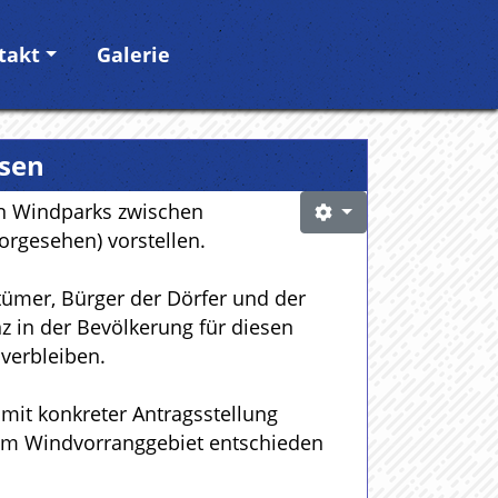
takt
Galerie
sen
ten Windparks zwischen
rgesehen) vorstellen.
tümer, Bürger der Dörfer und der
 in der Bevölkerung für diesen
verbleiben.
 mit konkreter Antragsstellung
zum Windvorranggebiet entschieden