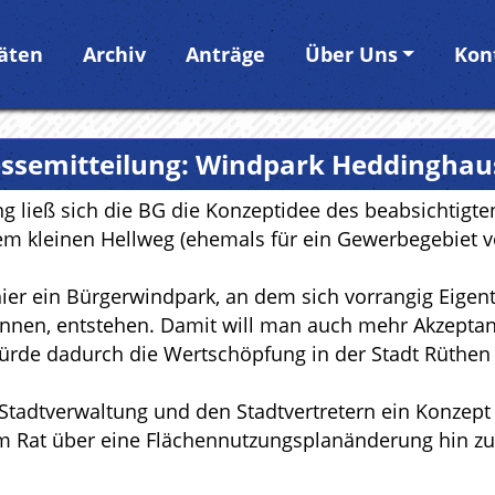
täten
Archiv
Anträge
Über Uns
Kon
essemitteilung: Windpark Heddinghau
ung ließ sich die BG die Konzeptidee des beabsichtig
kleinen Hellweg (ehemals für ein Gewerbegebiet vo
hier ein Bürgerwindpark, an dem sich vorrangig Eigen
nnen, entstehen. Damit will man auch mehr Akzeptanz
rde dadurch die Wertschöpfung in der Stadt Rüthen 
 Stadtverwaltung und den Stadtvertretern ein Konzept
 im Rat über eine Flächennutzungsplanänderung hin 