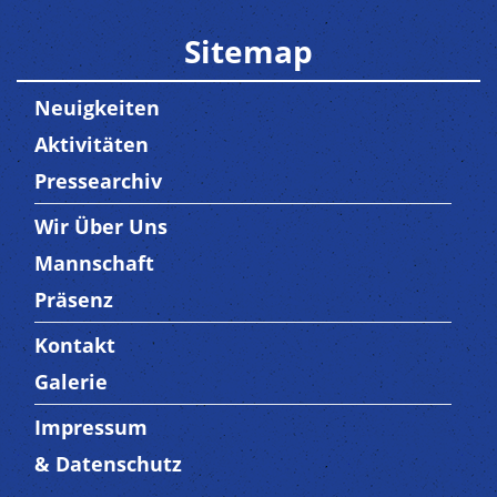
Sitemap
Neuigkeiten
Aktivitäten
Pressearchiv
Wir Über Uns
Trenner3
Mannschaft
Präsenz
Kontakt
Trenner4
Galerie
Impressum
Trenner 5
& Datenschutz