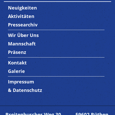
Neuigkeiten
Aktivitäten
Pressearchiv
Wir Über Uns
Trenner3
Mannschaft
Präsenz
Kontakt
Trenner4
Galerie
Impressum
Trenner 5
& Datenschutz
Breitenbuscher Weg 30 - 59602 Rüthen