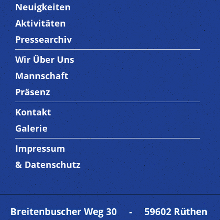
Neuigkeiten
Aktivitäten
Pressearchiv
Wir Über Uns
Trenner3
Mannschaft
Präsenz
Kontakt
Trenner4
Galerie
Impressum
Trenner 5
& Datenschutz
Breitenbuscher Weg 30 - 59602 Rüthen