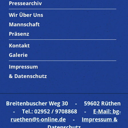
Pressearchiv
Wir Über Uns
Trenner3
Mannschaft
Präsenz
Kontakt
Trenner4
Galerie
Impressum
Trenner 5
& Datenschutz
Breitenbuscher Weg 30 - 59602 Rüthen
- Tel.: 02952 / 9708868 -
E-Mail: bg-
ruethen@t-online.de
-
Impressum &
Datenschutz