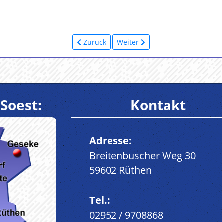
Zurück
Weiter
Soest:
Kontakt
Adresse:
Breitenbuscher Weg 30
59602 Rüthen
Tel.:
02952 / 9708868