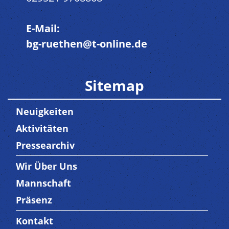
E-Mail:
bg-ruethen@t-online.de
Sitemap
Neuigkeiten
Aktivitäten
Pressearchiv
Wir Über Uns
Trenner3
Mannschaft
Präsenz
Kontakt
Trenner4