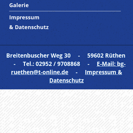
Galerie
Impressum
Trenner 5
& Datenschutz
Breitenbuscher Weg 30 - 59602 Rüthen
- Tel.: 02952 / 9708868 -
E-Mail: bg-
ruethen@t-online.de
-
Impressum &
Datenschutz