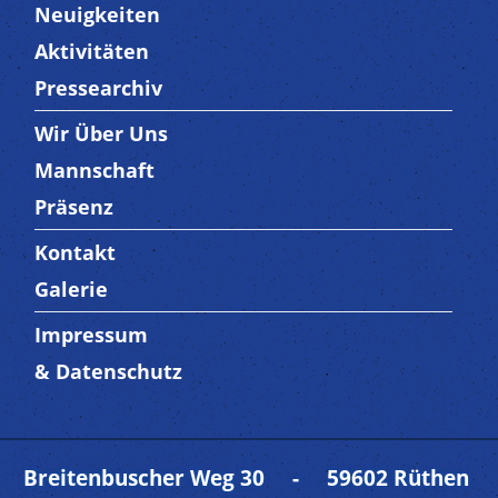
Neuigkeiten
Aktivitäten
Pressearchiv
Wir Über Uns
Trenner3
Mannschaft
Präsenz
Kontakt
Trenner4
Galerie
Impressum
Trenner 5
& Datenschutz
Breitenbuscher Weg 30 - 59602 Rüthen