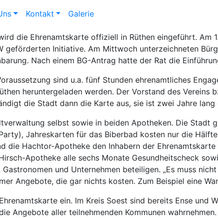
Uns
Kontakt
Galerie
 die Ehrenamtskarte offiziell in Rüthen eingeführt. Am 1. 
W geförderten Initiative. Am Mittwoch unterzeichneten Bür
nbarung. Nach einem BG-Antrag hatte der Rat die Einführun
oraussetzung sind u.a. fünf Stunden ehrenamtliches Engage
then heruntergeladen werden. Der Vorstand des Vereins bz
ändigt die Stadt dann die Karte aus, sie ist zwei Jahre lang 
tverwaltung selbst sowie in beiden Apotheken. Die Stadt ge
Party), Jahreskarten für das Biberbad kosten nur die Hälfte
d die Hachtor-Apotheke den Inhabern der Ehrenamtskarte 
e Hirsch-Apotheke alle sechs Monate Gesundheitscheck sowi
r, Gastronomen und Unternehmen beteiligen. „Es muss nicht 
r Angebote, die gar nichts kosten. Zum Beispiel eine Wa
hrenamtskarte ein. Im Kreis Soest sind bereits Ense und We
 die Angebote aller teilnehmenden Kommunen wahrnehmen. 