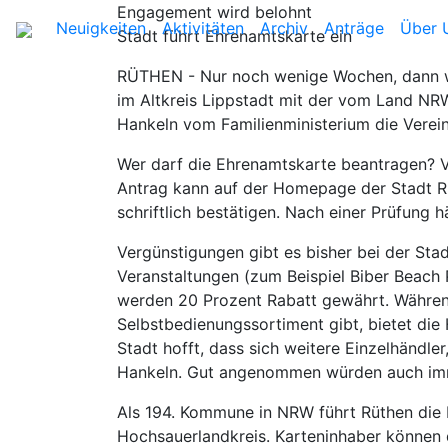
Engagement wird belohnt
Neuigkeiten
Aktivitäten
Archiv
Anträge
Über 
Stadt führt Ehrenamtskarte ein
RÜTHEN - Nur noch wenige Wochen, dann wird
im Altkreis Lippstadt mit der vom Land NR
Hankeln vom Familienministerium die Verei
Wer darf die Ehrenamtskarte beantragen? V
Antrag kann auf der Homepage der Stadt Rü
schriftlich bestätigen. Nach einer Prüfung h
Vergünstigungen gibt es bisher bei der Stad
Veranstaltungen (zum Beispiel Biber Beach 
werden 20 Prozent Rabatt gewährt. Währen
Selbstbedienungssortiment gibt, bietet di
Stadt hofft, dass sich weitere Einzelhändle
Hankeln. Gut angenommen würden auch imme
Als 194. Kommune in NRW führt Rüthen die E
Hochsauerlandkreis. Karteninhaber können