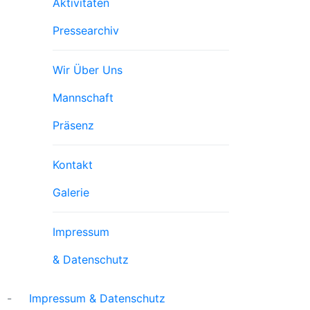
Aktivitäten
Pressearchiv
Trenner3
Wir Über Uns
Mannschaft
Präsenz
Trenner4
Kontakt
Galerie
Trenner 5
Impressum
& Datenschutz
-
Impressum & Datenschutz