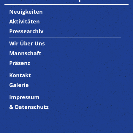
Neuigkeiten
Aktivitäten
Pressearchiv
Wir Über Uns
Trenner3
Mannschaft
Präsenz
Kontakt
Trenner4
Galerie
Impressum
Trenner 5
& Datenschutz