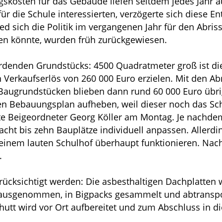
gskosten für das Gebäude liefen seitdem jedes Jahr a
für die Schule interessierten, verzögerte sich diese E
ied sich die Politik im vergangenen Jahr für den Abris
hen könnte, wurden früh zurückgewiesen.
werdenden Grundstücks: 4500 Quadratmeter groß ist d
Verkaufserlös von 260 000 Euro erzielen. Mit den Abr
Baugrundstücken blieben dann rund 60 000 Euro übr
den Bebauungsplan aufheben, weil dieser noch das Sc
te Beigeordneter Georg Köller am Montag. Je nachdem
cht bis zehn Bauplätze individuell anpassen. Allerdi
nem lauten Schulhof überhaupt funktionieren. Nach d
.
cksichtigt werden: Die asbesthaltigen Dachplatten 
ausgenommen, in Bigpacks gesammelt und abtranspor
hutt wird vor Ort aufbereitet und zum Abschluss in d