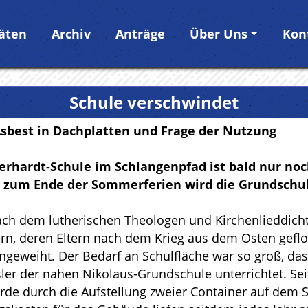
täten
Archiv
Anträge
Über Uns
Kon
Schule verschwindet
Asbest in Dachplatten und Frage der Nutzung
rhardt-Schule im Schlangenpfad ist bald nur no
is zum Ende der Sommerferien wird die Grundschul
ch dem lutherischen Theologen und Kirchenlieddichte
ern, deren Eltern nach dem Krieg aus dem Osten gefl
eweiht. Der Bedarf an Schulfläche war so groß, dass 
ssler der nahen Nikolaus-Grundschule unterrichtet. S
urde durch die Aufstellung zweier Container auf dem 