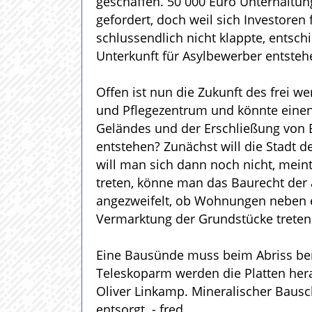
geschaffen. 50 000 Euro Unterhaltun
gefordert, doch weil sich Investoren 
schlussendlich nicht klappte, entsch
Unterkunft für Asylbewerber entste
Offen ist nun die Zukunft des frei 
und Pflegezentrum und könnte einen 
Geländes und der Erschließung von 
entstehen? Zunächst will die Stadt 
will man sich dann noch nicht, mein
treten, könne man das Baurecht der a
angezweifelt, ob Wohnungen neben ei
Vermarktung der Grundstücke treten
Eine Bausünde muss beim Abriss berü
Teleskoparm werden die Platten her
Oliver Linkamp. Mineralischer Bausc
entsorgt. - fred