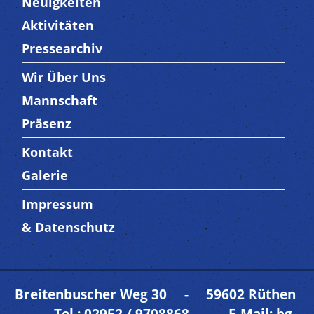
Neuigkeiten
Aktivitäten
Pressearchiv
Wir Über Uns
Trenner3
Mannschaft
Präsenz
Kontakt
Trenner4
Galerie
Impressum
Trenner 5
& Datenschutz
Breitenbuscher Weg 30 - 59602 Rüthen
- Tel.: 02952 / 9708868 -
E-Mail: bg-