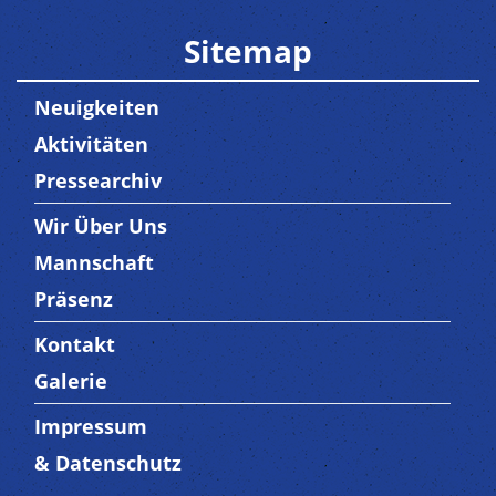
Sitemap
Neuigkeiten
Aktivitäten
Pressearchiv
Wir Über Uns
Trenner3
Mannschaft
Präsenz
Kontakt
Trenner4
Galerie
Impressum
Trenner 5
& Datenschutz