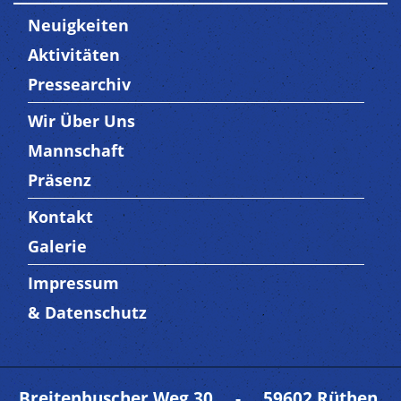
Neuigkeiten
Aktivitäten
Pressearchiv
Wir Über Uns
Trenner3
Mannschaft
Präsenz
Kontakt
Trenner4
Galerie
Impressum
Trenner 5
& Datenschutz
Breitenbuscher Weg 30 - 59602 Rüthen