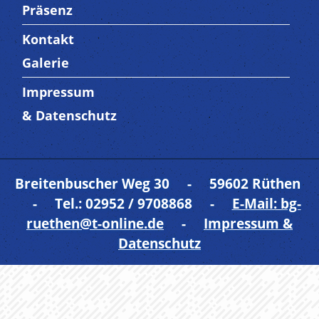
Präsenz
Kontakt
Trenner4
Galerie
Impressum
Trenner 5
& Datenschutz
Breitenbuscher Weg 30 - 59602 Rüthen
- Tel.: 02952 / 9708868 -
E-Mail: bg-
ruethen@t-online.de
-
Impressum &
Datenschutz