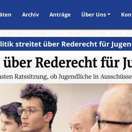
täten
Archiv
Anträge
Über Uns
Kon
itik streitet über Rederecht für Jugen