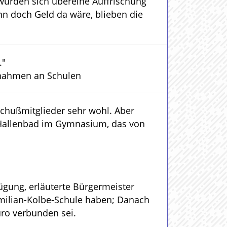
 würden sich übereine Auffrischung
nn doch Geld da wäre, blieben die
."
ßnahmen an Schulen
sschußmitglieder sehr wohl. Aber
s Hallenbad im Gymnasium, das von
ügung, erläuterte Bürgermeister
ximilian-Kolbe-Schule haben; Danach
ro verbunden sei.