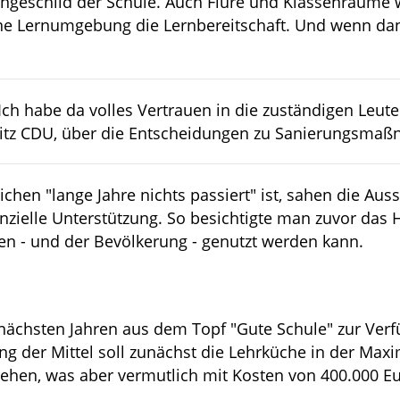
hängeschild der Schule. Auch Flure und Klassenräume
höne Lernumgebung die Lernbereitschaft. Und wenn da
Ich habe da volles Vertrauen in die zuständigen Leute
itz CDU, über die Entscheidungen zu Sanierungsma
chen "lange Jahre nichts passiert" ist, sahen die Au
nzielle Unterstützung. So besichtigte man zuvor da
en - und der Bevölkerung - genutzt werden kann.
 nächsten Jahren aus dem Topf "Gute Schule" zur Verf
ung der Mittel soll zunächst die Lehrküche in der Ma
en, was aber vermutlich mit Kosten von 400.000 Eu