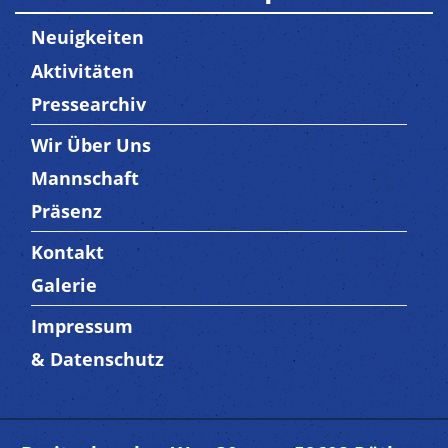
Neuigkeiten
Aktivitäten
Pressearchiv
Wir Über Uns
Trenner3
Mannschaft
Präsenz
Kontakt
Trenner4
Galerie
Impressum
Trenner 5
& Datenschutz