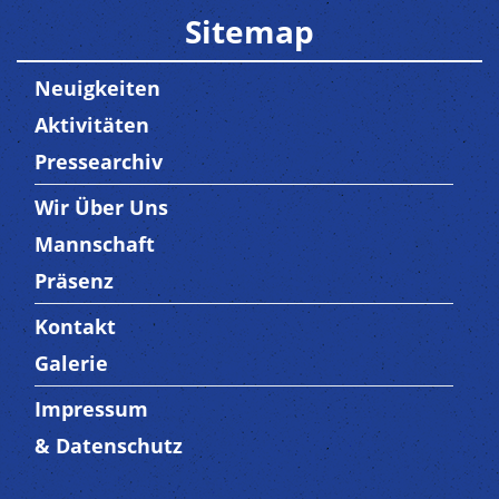
Sitemap
Neuigkeiten
Aktivitäten
Pressearchiv
Wir Über Uns
Trenner3
Mannschaft
Präsenz
Kontakt
Trenner4
Galerie
Impressum
Trenner 5
& Datenschutz