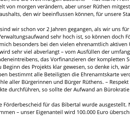
elt von morgen verändern, aber unser Rüthen mitgest
aushalts, den wir beeinflussen können, für unsere Sta
g sind wir schon vor 2 Jahren gegangen, als wir uns f
erwaltungsaufwand sehr hoch ist, so können doch För
ch besonders bei den vielen ehrenamtlich aktiven 
wird sehr viel abverlangt – vom Ausfüllen der umfang
ndeneintreibens, das Vorfinanzieren der kompletten S
 Beginn des Projekts klar gewesen, so denke ich, wär
ben bestimmt alle Beteiligten die Ehrenamtskarte ver
e aller Bürgerinnen und Bürger Rüthens. – Respekt – 
kte durchführen, so sollte der Aufwand an Bürokratie
te Förderbescheid für das Bibertal wurde ausgestellt. 
kommen – unser Eigenanteil wird 100.000 Euro übersc