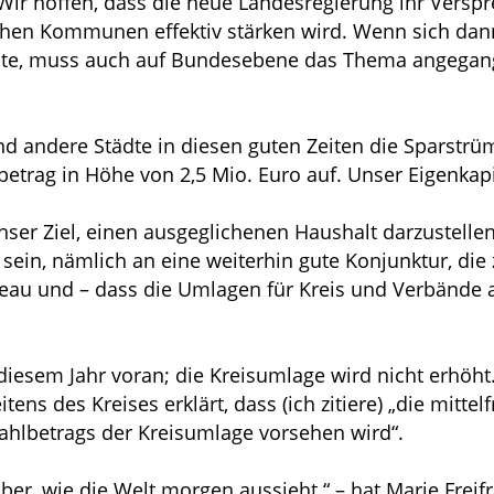
 hoffen, dass die neue Landesregierung ihr Versp
chen Kommunen effektiv stärken wird. Wenn sich da
llte, muss auch auf Bundesebene das Thema angegan
 andere Städte in diesen guten Zeiten die Sparstrüm
etrag in Höhe von 2,5 Mio. Euro auf. Unser Eigenkapi
ser Ziel, einen ausgeglichenen Haushalt darzustellen
sein, nämlich an eine weiterhin gute Konjunktur, di
niveau und – dass die Umlagen für Kreis und Verbände
 diesem Jahr voran; die Kreisumlage wird nicht erhöht
tens des Kreises erklärt, dass (ich zitiere) „die mitte
ahlbetrags der Kreisumlage vorsehen wird“.
über, wie die Welt morgen aussieht.“ – hat Marie Fre