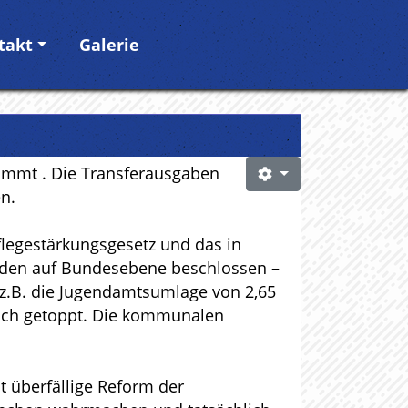
takt
Galerie
timmt . Die Transferausgaben
n.
flegestärkungsgesetz und das in
rden auf Bundesebene beschlossen –
z.B. die Jugendamtsumlage von 2,65
noch getoppt. Die kommunalen
t überfällige Reform der