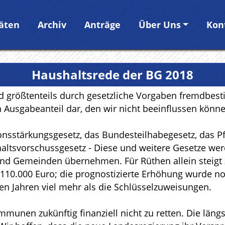
täten
Archiv
Anträge
Über Uns
Kon
Haushaltsrede der BG 2018
d größtenteils durch gesetzliche Vorgaben fremdbes
n Ausgabeanteil dar, den wir nicht beeinflussen könne
nsstärkungsgesetz, das Bundesteilhabegesetz, das P
ltsvorschussgesetz - Diese und weitere Gesetze we
und Gemeinden übernehmen. Für Rüthen allein steigt 
m 110.000 Euro; die prognostizierte Erhöhung wurde 
en Jahren viel mehr als die Schlüsselzuweisungen.
munen zukünftig finanziell nicht zu retten. Die längs