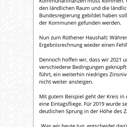
Kommunalfinanzen muss kommen. Wir
den ländlichen Raum und die ländli
Bundesregierung gebildet haben so
der Kommunen gefunden werden.
Nun zum Rüthener Haushalt: Während
Ergebnisrechnung wieder einen Fehlb
Dennoch hoffen wir, dass wir 2021 un
verschiedene Bedingungen geknüpft 
führt, ein weiterhin niedriges Zins
nicht weiter ansteigen.
Mit gutem Beispiel geht der Kreis in
eine Eintagsfliege. Für 2019 wurde sei
deutlichen Sprung in der Höhe des Z
„Was wir heute tun, entscheidet dar