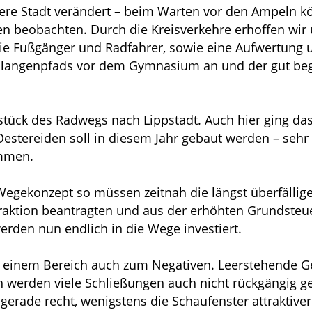
ere Stadt verändert – beim Warten vor den Ampeln kön
en beobachten. Durch die Kreisverkehre erhoffen wir u
ie Fußgänger und Radfahrer, sowie eine Aufwertung u
chlangenpfads vor dem Gymnasium an und der gut be
ilstück des Radwegs nach Lippstadt. Auch hier ging d
tereiden soll in diesem Jahr gebaut werden – sehr er
mmen.
 Wegekonzept so müssen zeitnah die längst überfäll
raktion beantragten und aus der erhöhten Grundsteuer
erden nun endlich in die Wege investiert.
 in einem Bereich auch zum Negativen. Leerstehende 
ich werden viele Schließungen auch nicht rückgängi
gerade recht, wenigstens die Schaufenster attraktiver