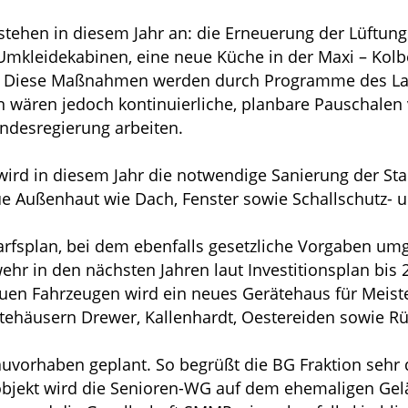
tehen in diesem Jahr an: die Erneuerung der Lüftu
kleidekabinen, eine neue Küche in der Maxi – Kolbe 
ulen. Diese Maßnahmen werden durch Programme des L
 wären jedoch kontinuierliche, planbare Pauschalen vi
andesregierung arbeiten.
wird in diesem Jahr die notwendige Sanierung der St
ue Außenhaut wie Dach, Fenster sowie Schallschutz
rfsplan, bei dem ebenfalls gesetzliche Vorgaben um
hr in den nächsten Jahren laut Investitionsplan bis 
uen Fahrzeugen wird ein neues Gerätehaus für Meis
tehäusern Drewer, Kallenhardt, Oestereiden sowie 
auvorhaben geplant. So begrüßt die BG Fraktion sehr 
eobjekt wird die Senioren-WG auf dem ehemaligen Gel