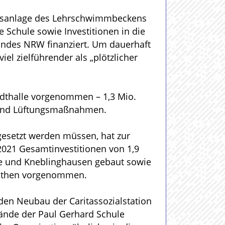
ngsanlage des Lehrschwimmbeckens
Schule sowie Investitionen in die
andes NRW finanziert. Um dauerhaft
el zielführender als „plötzlicher
adthalle vorgenommen – 1,3 Mio.
- und Lüftungsmaßnahmen.
gesetzt werden müssen, hat zur
2021 Gesamtinvestitionen von 1,9
te und Kneblinghausen gebaut sowie
Rüthen vorgenommen.
den Neubau der Caritassozialstation
ände der Paul Gerhard Schule