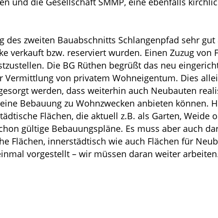
uen und die Gesellschaft SMMP, eine ebenfalls kirchli
ung des zweiten Bauabschnitts Schlangenpfad sehr g
ke verkauft bzw. reserviert wurden. Einen Zuzug von 
stzustellen. Die BG Rüthen begrüßt das neu eingerich
r Vermittlung von privatem Wohneigentum. Dies allei
 gesorgt werden, dass weiterhin auch Neubauten real
ür eine Bebauung zu Wohnzwecken anbieten können. H
ädtische Flächen, die aktuell z.B. als Garten, Weide 
schon gültige Bebauungspläne. Es muss aber auch dara
e Flächen, innerstädtisch wie auch Flächen für Neu
nmal vorgestellt – wir müssen daran weiter arbeiten