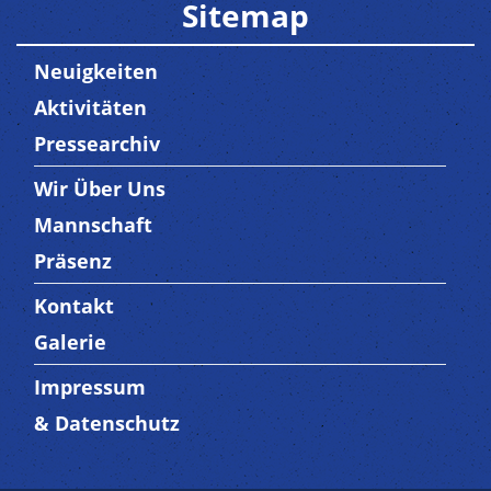
Sitemap
Neuigkeiten
Aktivitäten
Pressearchiv
Wir Über Uns
Trenner3
Mannschaft
Präsenz
Kontakt
Trenner4
Galerie
Impressum
Trenner 5
& Datenschutz