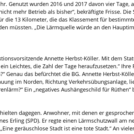
hr. Genutzt wurden 2016 und 2017 davon vier Tage, au
icht mehr Betrieb als bisher“, bekräftigte Frisse. Di
ür die 13 Kilometer, die das Klassement für bestimmt
den müssten. „Die Lärmquelle würde an den Hauptim
tionsvorsitzende Annette Herbst-Köller. Mit dem Sta
t ein Leichtes, die Zahl der Tage heraufzusetzen.“ Ihre
“ Genau das befürchtet die BG. Annette Herbst-Köller
uung im Norden, Richtung Verkehrsübungsanlage, lie
enlärm?“ Ein „negatives Aushängeschild für Rüthen“ b
 hielten dagegen. Anwohner, mit denen er gesprochen
nes Erling (SPD). Er regte einen Lärmschutzwall am ne
„Eine geräuschlose Stadt ist eine tote Stadt.“ An viele