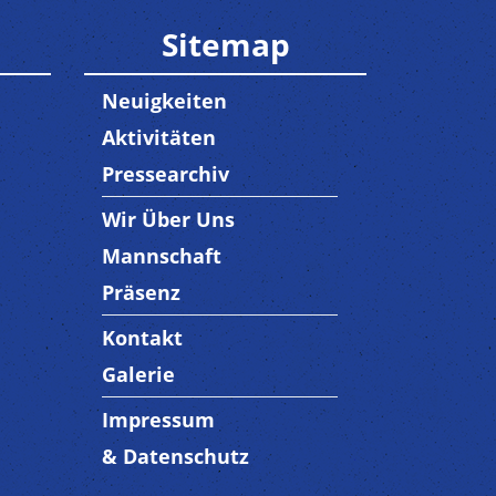
Sitemap
Neuigkeiten
Aktivitäten
Pressearchiv
Wir Über Uns
Trenner3
Mannschaft
Präsenz
Kontakt
Trenner4
Galerie
Impressum
Trenner 5
& Datenschutz