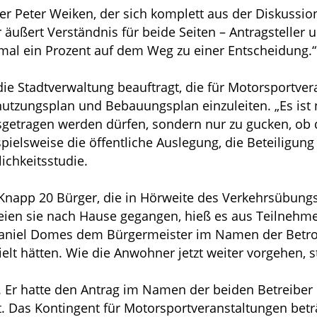
r Peter Weiken, der sich komplett aus der Diskussio
ußert Verständnis für beide Seiten – Antragsteller und
inmal ein Prozent auf dem Weg zu einer Entscheidung.“
ie Stadtverwaltung beauftragt, die für Motorsportve
utzungsplan und Bebauungsplan einzuleiten. „Es ist n
getragen werden dürfen, sondern nur zu gucken, ob
pielsweise die öffentliche Auslegung, die Beteiligun
chkeitsstudie.
napp 20 Bürger, die in Hörweite des Verkehrsübungs
seien sie nach Hause gegangen, hieß es aus Teilnehm
e Daniel Domes dem Bürgermeister im Namen der Betrof
lt hätten. Wie die Anwohner jetzt weiter vorgehen, st
. Er hatte den Antrag im Namen der beiden Betreiber
t. Das Kontingent für Motorsportveranstaltungen bet