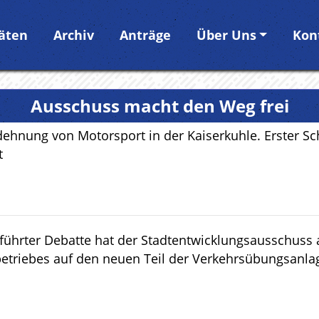
täten
Archiv
Anträge
Über Uns
Kon
Ausschuss macht den Weg frei
hnung von Motorsport in der Kaiserkuhle. Erster Sch
t
eführter Debatte hat der Stadtentwicklungsausschuss
triebes auf den neuen Teil der Verkehrsübungsanlage