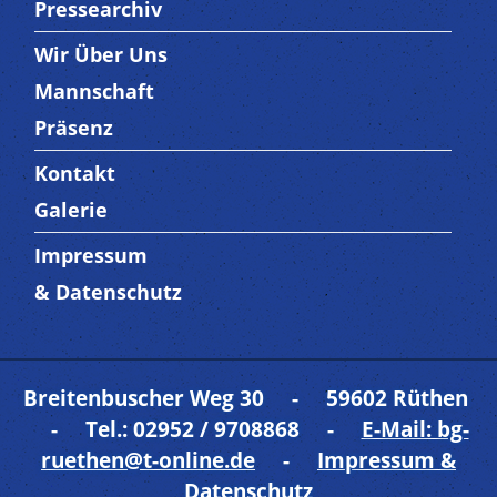
Pressearchiv
Wir Über Uns
Trenner3
Mannschaft
Präsenz
Kontakt
Trenner4
Galerie
Impressum
Trenner 5
& Datenschutz
Breitenbuscher Weg 30 - 59602 Rüthen
- Tel.: 02952 / 9708868 -
E-Mail: bg-
ruethen@t-online.de
-
Impressum &
Datenschutz