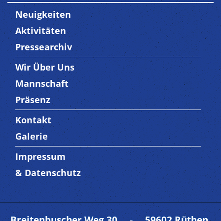
Neuigkeiten
Aktivitäten
Pressearchiv
Wir Über Uns
Trenner3
Mannschaft
Präsenz
Kontakt
Trenner4
Galerie
Impressum
Trenner 5
& Datenschutz
Breitenbuscher Weg 30 - 59602 Rüthen