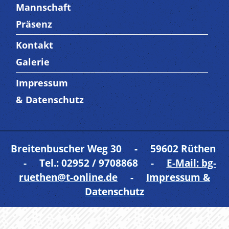
Mannschaft
Präsenz
Kontakt
Trenner4
Galerie
Impressum
Trenner 5
& Datenschutz
Breitenbuscher Weg 30 - 59602 Rüthen
- Tel.: 02952 / 9708868 -
E-Mail: bg-
ruethen@t-online.de
-
Impressum &
Datenschutz