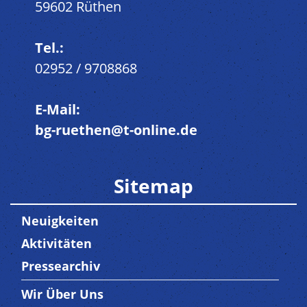
59602 Rüthen
Tel.:
02952 / 9708868
E-Mail:
bg-ruethen@t-online.de
Sitemap
Neuigkeiten
Aktivitäten
Pressearchiv
Wir Über Uns
Trenner3