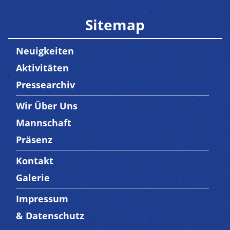
Sitemap
Neuigkeiten
Aktivitäten
Pressearchiv
Wir Über Uns
Trenner3
Mannschaft
Präsenz
Kontakt
Trenner4
Galerie
Impressum
Trenner 5
& Datenschutz