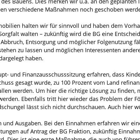
 des Bauens. Dies merken wir u.a. an den geplanten I
ssen verschiedene Maßnahmen noch geschoben werd
Immobilien halten wir für sinnvoll und haben dem Vor
orgfalt walten – zukünftig wird die BG eine Entschei
bbruch, Entsorgung und möglicher Folgenutzung fälle
stehen zu lassen und möglichen Interessenten andere 
dargelegt haben.
aupt- und Finanzausschusssitzung erfahren, dass Kin
schuss gesagt wurde, zu 100 Prozent vom Land refinan
fallen werden. Um hier die richtige Lösung zu finden
 werden. Ebenfalls tritt hier wieder das Problem der 
chungel lässt sich nicht durchschauen. Auch hier 
 und Ausgaben. Bei den Einnahmen erfahren wir eine
tungen auf Antrag der BG Fraktion, zukünftig Einnah
 Dies ist eine erste Maßnahme, die auch von führen