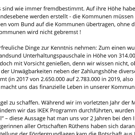
 sind wie immer fremdbestimmt. Auf ihre Höhe habe
Landesebene werden erstellt - die Kommunen müssen 
en vom Bund auf die Kommunen übertragen, ohne die
 Kommunen wird nicht gebremst !
rfreuliche Dinge zur Kenntnis nehmen: Zum einen wur
andsund Unterhaltungspauschale in Höhe von 314.000
doch mit Vorsicht genießen, denn wir wissen nicht, o
ine der Unwägbarkeiten neben der Zahlungshöhe dive
mt (in 2017 von 2.650.000 auf 2.783.000 in 2019, also i
s macht uns das finanzielle Leben in unserer Kommun
l zu schaffen. Während wir im vorletzten Jahr der M
 indem wir das IKEK Programm durchführten, wurden 
ll“ – diese Aussage hat man uns vor 2 Jahren bei den
rgerinnen aller Ortschaften Rüthens haben sich daran 
stellung der Fördergrundlagen kam die Botschaft aus 