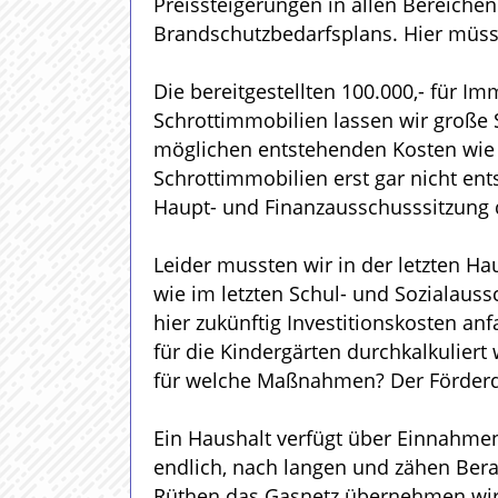
Preissteigerungen in allen Bereichen
Brandschutzbedarfsplans. Hier mü
Die bereitgestellten 100.000,- für 
Schrottimmobilien lassen wir große S
möglichen entstehenden Kosten wie A
Schrottimmobilien erst gar nicht ent
Haupt- und Finanzausschusssitzung 
Leider mussten wir in der letzten H
wie im letzten Schul- und Sozialaus
hier zukünftig Investitionskosten an
für die Kindergärten durchkalkuliert
für welche Maßnahmen? Der Förderds
Ein Haushalt verfügt über Einnahmen
endlich, nach langen und zähen Bera
Rüthen das Gasnetz übernehmen wird.