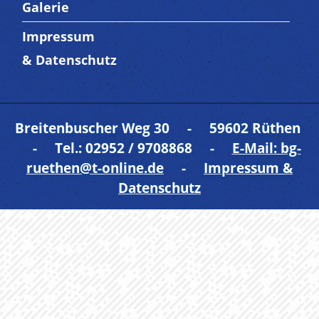
Galerie
Impressum
Trenner 5
& Datenschutz
Breitenbuscher Weg 30 - 59602 Rüthen
- Tel.: 02952 / 9708868 -
E-Mail: bg-
ruethen@t-online.de
-
Impressum &
Datenschutz