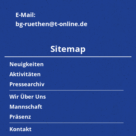
E-Mail:
bg-ruethen@t-online.de
Sitemap
Neuigkeiten
Aktivitäten
Pressearchiv
Wir Über Uns
Trenner3
Mannschaft
Präsenz
Kontakt
Trenner4