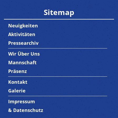
Sitemap
Neuigkeiten
Aktivitäten
Pressearchiv
Wir Über Uns
Trenner3
Mannschaft
Präsenz
Kontakt
Trenner4
Galerie
Impressum
Trenner 5
& Datenschutz