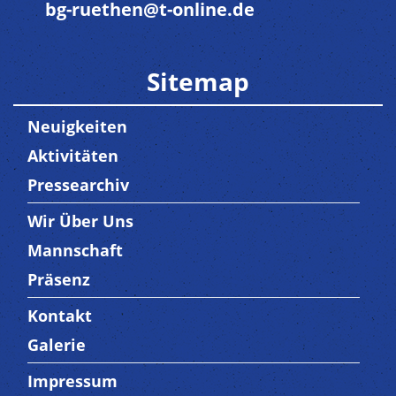
bg-ruethen@t-online.de
Sitemap
Neuigkeiten
Aktivitäten
Pressearchiv
Wir Über Uns
Trenner3
Mannschaft
Präsenz
Kontakt
Trenner4
Galerie
Impressum
Trenner 5