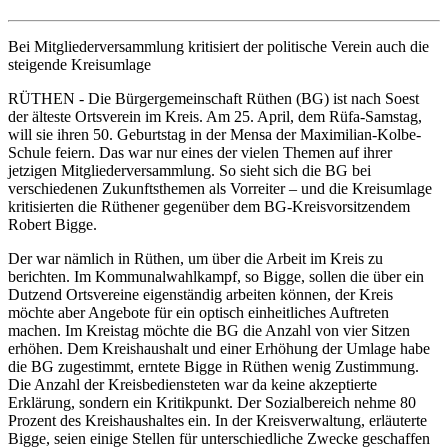
Bei Mitgliederversammlung kritisiert der politische Verein auch die
steigende Kreisumlage
RÜTHEN -
Die Bürgergemeinschaft Rüthen (BG) ist nach Soest
der älteste Ortsverein im Kreis. Am 25. April, dem Rüfa-Samstag,
will sie ihren 50. Geburtstag in der Mensa der Maximilian-Kolbe-
Schule feiern. Das war nur eines der vielen Themen auf ihrer
jetzigen Mitgliederversammlung. So sieht sich die BG bei
verschiedenen Zukunftsthemen als Vorreiter – und die Kreisumlage
kritisierten die Rüthener gegenüber dem BG-Kreisvorsitzendem
Robert Bigge.
Der war nämlich in Rüthen, um über die Arbeit im Kreis zu
berichten. Im Kommunalwahlkampf, so Bigge, sollen die über ein
Dutzend Ortsvereine eigenständig arbeiten können, der Kreis
möchte aber Angebote für ein optisch einheitliches Auftreten
machen. Im Kreistag möchte die BG die Anzahl von vier Sitzen
erhöhen. Dem Kreishaushalt und einer Erhöhung der Umlage habe
die BG zugestimmt, erntete Bigge in Rüthen wenig Zustimmung.
Die Anzahl der Kreisbediensteten war da keine akzeptierte
Erklärung, sondern ein Kritikpunkt. Der Sozialbereich nehme 80
Prozent des Kreishaushaltes ein. In der Kreisverwaltung, erläuterte
Bigge, seien einige Stellen für unterschiedliche Zwecke geschaffen