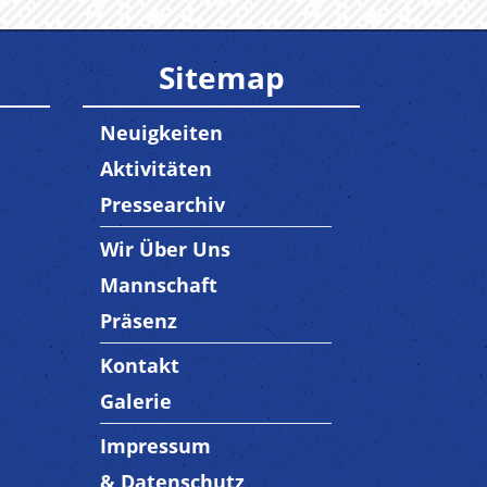
Sitemap
Neuigkeiten
Aktivitäten
Pressearchiv
Wir Über Uns
Trenner3
Mannschaft
Präsenz
Kontakt
Trenner4
Galerie
Impressum
Trenner 5
& Datenschutz