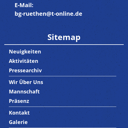
E-Mail:
bg-ruethen@t-online.de
Sitemap
Neuigkeiten
Aktivitäten
Pressearchiv
Wir Über Uns
Trenner3
Mannschaft
Präsenz
Kontakt
Trenner4
Galerie