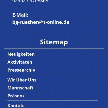
02952 / 9708868
E-Mail:
bg-ruethen@t-online.de
Sitemap
Neuigkeiten
Aktivitäten
Pressearchiv
Wir Über Uns
Trenner3
Mannschaft
Präsenz
Kontakt
Trenner4