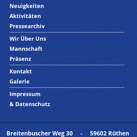
Neuigkeiten
Aktivitäten
Pressearchiv
Wir Über Uns
Trenner3
Mannschaft
Präsenz
Kontakt
Trenner4
Galerie
Impressum
Trenner 5
& Datenschutz
Breitenbuscher Weg 30 - 59602 Rüthen