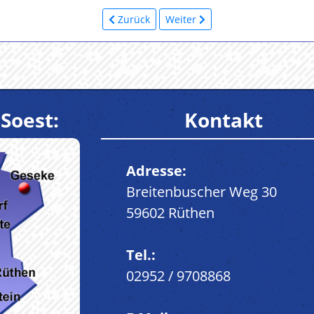
Zurück
Weiter
Soest:
Kontakt
Adresse:
Breitenbuscher Weg 30
59602 Rüthen
Tel.:
02952 / 9708868