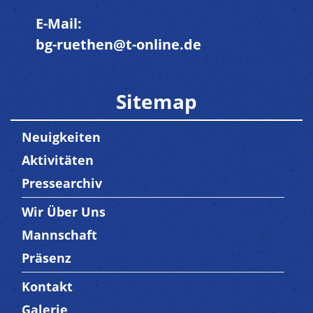
E-Mail:
bg-ruethen@t-online.de
Sitemap
Neuigkeiten
Aktivitäten
Pressearchiv
Wir Über Uns
Trenner3
Mannschaft
Präsenz
Kontakt
Trenner4
Galerie