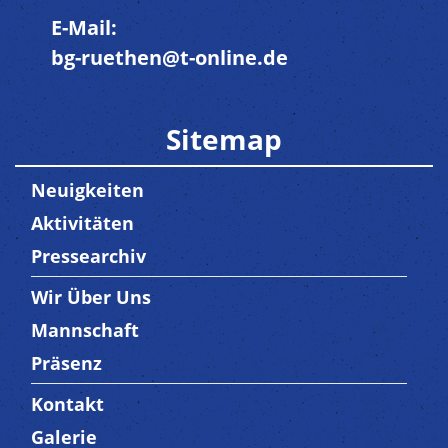
E-Mail:
bg-ruethen@t-online.de
Sitemap
Neuigkeiten
Aktivitäten
Pressearchiv
Wir Über Uns
Trenner3
Mannschaft
Präsenz
Kontakt
Trenner4
Galerie