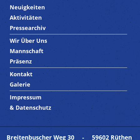
Neuigkeiten
Aktivitäten
Pressearchiv
Wir Über Uns
Trenner3
Mannschaft
Präsenz
Kontakt
Trenner4
Galerie
Impressum
Trenner 5
& Datenschutz
Breitenbuscher Weg 30 - 59602 Rüthen