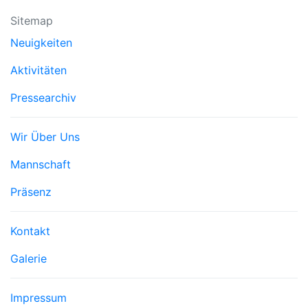
Sitemap
Neuigkeiten
Aktivitäten
Pressearchiv
Trenner3
Wir Über Uns
Mannschaft
Präsenz
Trenner4
Kontakt
Galerie
Trenner 5
Impressum