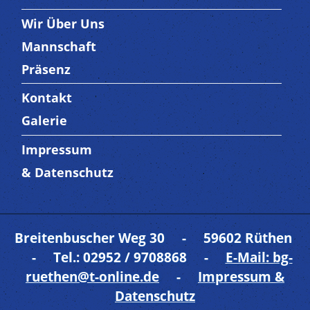
Wir Über Uns
Trenner3
Mannschaft
Präsenz
Kontakt
Trenner4
Galerie
Impressum
Trenner 5
& Datenschutz
Breitenbuscher Weg 30 - 59602 Rüthen
- Tel.: 02952 / 9708868 -
E-Mail: bg-
ruethen@t-online.de
-
Impressum &
Datenschutz