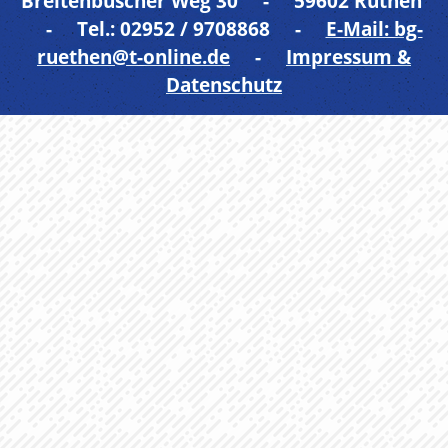
Breitenbuscher Weg 30 - 59602 Rüthen
- Tel.: 02952 / 9708868 -
E-Mail: bg-
ruethen@t-online.de
-
Impressum &
Datenschutz