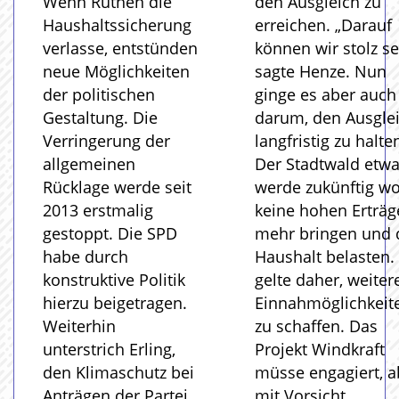
Wenn Rüthen die
den Ausgleich zu
Haushaltssicherung
erreichen. „Darauf
verlasse, entstünden
können wir stolz se
neue Möglichkeiten
sagte Henze. Nun
der politischen
ginge es aber auch
Gestaltung. Die
darum, den Ausgle
Verringerung der
langfristig zu halte
allgemeinen
Der Stadtwald etw
Rücklage werde seit
werde zukünftig wo
2013 erstmalig
keine hohen Erträg
gestoppt. Die SPD
mehr bringen und 
habe durch
Haushalt belasten.
konstruktive Politik
gelte daher, weiter
hierzu beigetragen.
Einnahmöglichkeit
Weiterhin
zu schaffen. Das
unterstrich Erling,
Projekt Windkraft
den Klimaschutz bei
müsse engagiert, a
Anträgen der Partei
mit Vorsicht