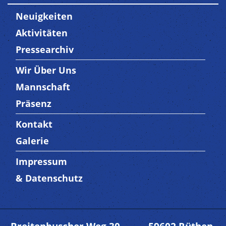
Neuigkeiten
Aktivitäten
Pressearchiv
Wir Über Uns
Trenner3
Mannschaft
Präsenz
Kontakt
Trenner4
Galerie
Impressum
Trenner 5
& Datenschutz