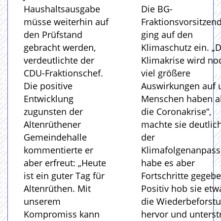
Haushaltsausgabe
Die BG-
müsse weiterhin auf
Fraktionsvorsitzen
den Prüfstand
ging auf den
gebracht werden,
Klimaschutz ein. „D
verdeutlichte der
Klimakrise wird no
CDU-Fraktionschef.
viel größere
Die positive
Auswirkungen auf 
Entwicklung
Menschen haben a
zugunsten der
die Coronakrise“,
Altenrüthener
machte sie deutlich
Gemeindehalle
der
kommentierte er
Klimafolgenanpas
aber erfreut: „Heute
habe es aber
ist ein guter Tag für
Fortschritte gegebe
Altenrüthen. Mit
Positiv hob sie etw
unserem
die Wiederbeforst
Kompromiss kann
hervor und unterst