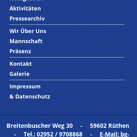
Aktivitäten
Pressearchiv
Wir Über Uns
Trenner3
Mannschaft
Präsenz
Kontakt
Trenner4
Galerie
Impressum
Trenner 5
& Datenschutz
Breitenbuscher Weg 30 - 59602 Rüthen
- Tel.: 02952 / 9708868 -
E-Mail: bg-