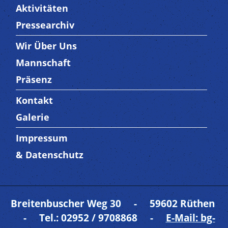
Aktivitäten
Pressearchiv
Wir Über Uns
Trenner3
Mannschaft
Präsenz
Kontakt
Trenner4
Galerie
Impressum
Trenner 5
& Datenschutz
Breitenbuscher Weg 30 - 59602 Rüthen
- Tel.: 02952 / 9708868 -
E-Mail: bg-