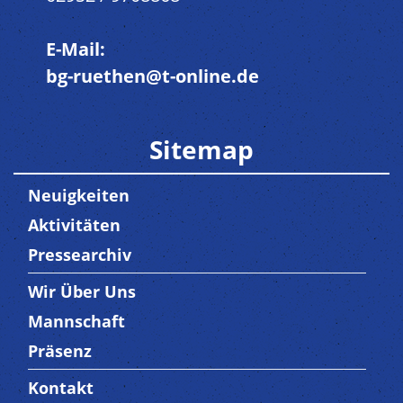
E-Mail:
bg-ruethen@t-online.de
Sitemap
Neuigkeiten
Aktivitäten
Pressearchiv
Wir Über Uns
Trenner3
Mannschaft
Präsenz
Kontakt
Trenner4