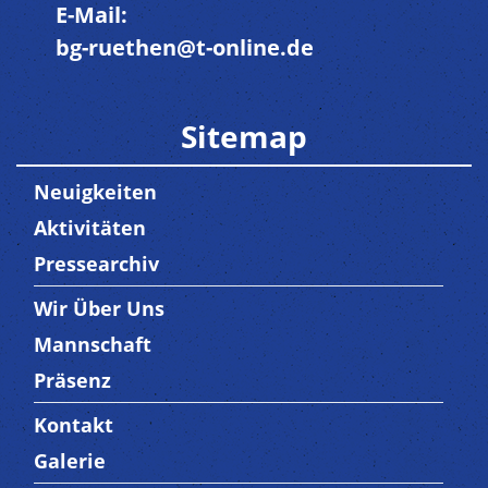
E-Mail:
bg-ruethen@t-online.de
Sitemap
Neuigkeiten
Aktivitäten
Pressearchiv
Wir Über Uns
Trenner3
Mannschaft
Präsenz
Kontakt
Trenner4
Galerie