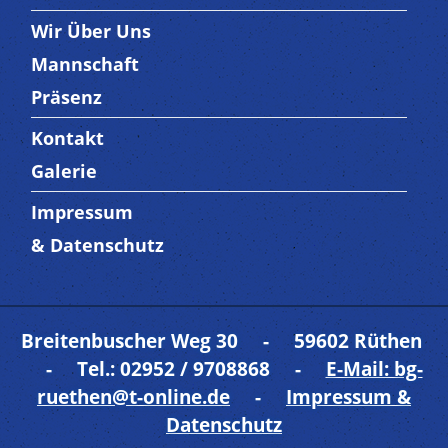
Wir Über Uns
Trenner3
Mannschaft
Präsenz
Kontakt
Trenner4
Galerie
Impressum
Trenner 5
& Datenschutz
Breitenbuscher Weg 30 - 59602 Rüthen
- Tel.: 02952 / 9708868 -
E-Mail: bg-
ruethen@t-online.de
-
Impressum &
Datenschutz